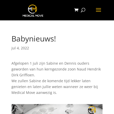
Babynieuws!
jul 4, 2022
Afgelopen 1 juli zijn Sabine en Dennis ouders
geworden van hun kerngezonde zoon Naud Hendrik
Dirk Griffioen.
We zullen Sabine de komende tijd lekker laten
genieten en laten jullie weten wanneer ze weer bij
Medical Move aanwezig is.