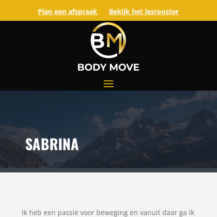
Plan een afspraak
Bekijk het lesrooster
SABRINA
Ik heb een passie voor beweging en vanuit daar ga ik