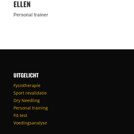
ELLEN
Personal trainer
UITGELICHT
Fysiotherapie
Sport revalidatie
Dry Needling
Personal training
Fit-test
Voedingsanalyse