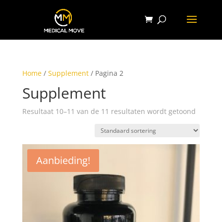
Home
/
Supplement
/ Pagina 2
Supplement
Resultaat 10–11 van de 11 resultaten wordt getoond
Aanbieding!