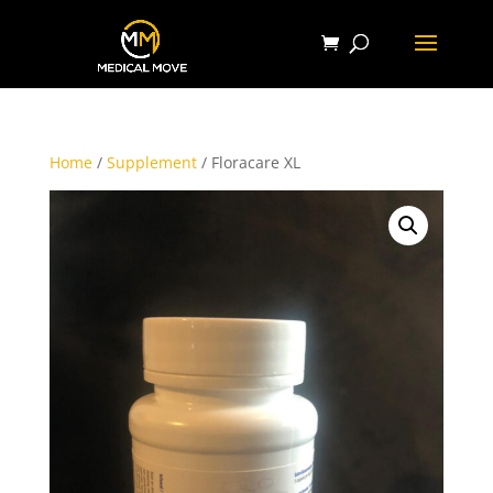
Home
/
Supplement
/ Floracare XL