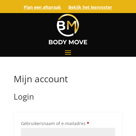
Plan een afspraak
Bekijk het lesrooster
Mijn account
Login
Vereist
Gebruikersnaam of e-mailadres
*