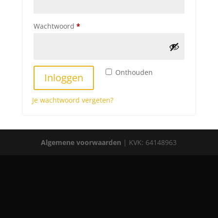
Vereist
Wachtwoord
*
Onthouden
Inloggen
Je wachtwoord vergeten?
Algemene voorwaarden
| KVK: 64148963