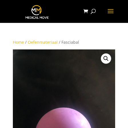
Home
/
Oefenmateriaal
/ Fasciabal