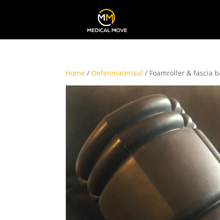
Home
/
Oefenmateriaal
/ Foamroller & fascia b