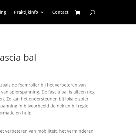
ing
Praktijkinfo
Contact
ascia bal
zoals de foamroller bij het verbeteren van
 van spierspanning. De fascia bal is alleen nog
en. Zo kan het ondersteunen bij lokale spier
panning in bijvoorbeeld de nek en bil regio.
ormatie en hulp.
het verbeteren van mobiliteit, het verminderen