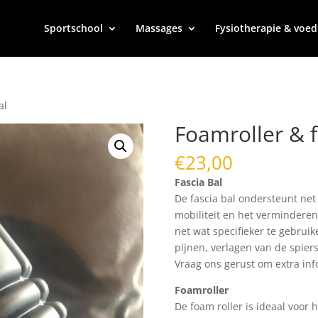
Sportschool
Massages
Fysiotherapie & voed
al
Foamroller & f
€
23,00
Fascia Bal
De fascia bal ondersteunt net 
mobiliteit en het verminderen
net wat specifieker te gebruik
pijnen, verlagen van de spiers
Vraag ons gerust om extra inf
Foamroller
De foam roller is ideaal voor 