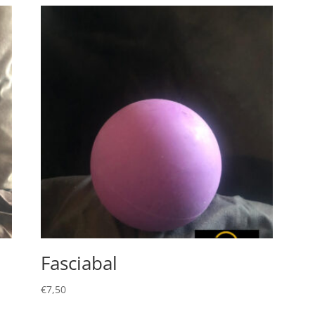
Fasciabal
€
7,50