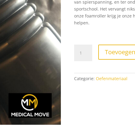
van spierspanning, en ter ond
sportschool. Het vervangt niks
onze foamroller krijg je onze
helpen.
Foamroller
Toevoegen
&
fascia
bal
aantal
Categorie:
Oefenmateriaal