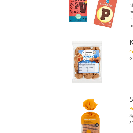
K
p
i
m
K
C
G
S
B
S
s